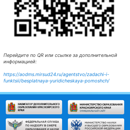
Перейдите по QR или ссылке за дополнительной
информацией:
https://aodms.mirsud24.ru/agentstvo/zadachi-i-
funktsii/besplatnaya-yuridicheskaya-pomoshch/