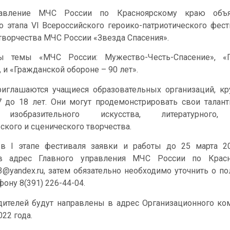
равление МЧС России по Красноярскому краю объя
о этапа VI Всероссийского героико-патриотического фест
ворчества МЧС России «Звезда Спасения».
ы темы «МЧС России: Мужество-Честь-Спасение», «Г
 и «Гражданской обороне – 90 лет».
риглашаются учащиеся образовательных организаций, кр
7 до 18 лет. Они могут продемонстрировать свои талан
 изобразительного искусства, литературного, 
ского и сценического творчества.
 в I этапе фестиваля заявки и работы до 25 марта 2
в адрес Главного управления МЧС России по Красн
3@yandex.ru, затем обязательно необходимо уточнить о по
фону 8(391) 226-44-04.
ителей будут направлены в адрес Организационного ко
022 года.