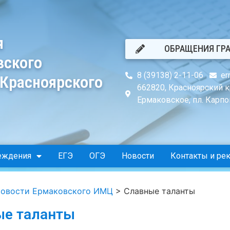
я
ОБРАЩЕНИЯ ГР
вского
8 (39138) 2-11-06
er
 Красноярского
662820, Красноярский к
Ермаковское, пл. Карпов
еждения
ЕГЭ
ОГЭ
Новости
Контакты и ре
овости Ермаковского ИМЦ
>
Славные таланты
ые таланты