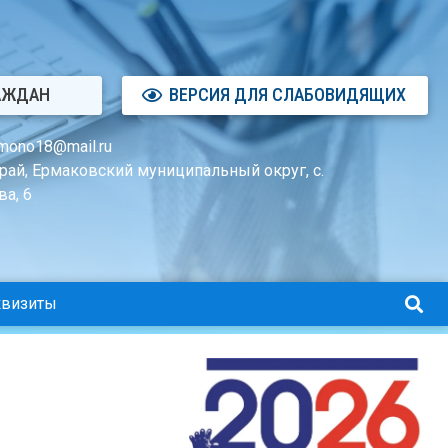
АЖДАН
ВЕРСИЯ ДЛЯ СЛАБОВИДЯЩИХ
mono18@mail.ru
рай, Ермаковский муниципальный округ, с.
а, 6
квизиты