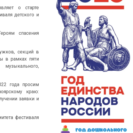
вляет о старте
иваля детского и
ероям спасения
ужков, секций в
ты в рамках пяти
музыкального,
022 года просим
оярскому краю:
лучении заявки и
митета фестиваля