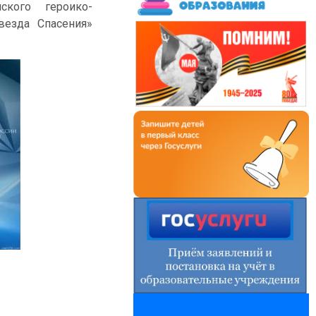
ского героико-
везда Спасения»