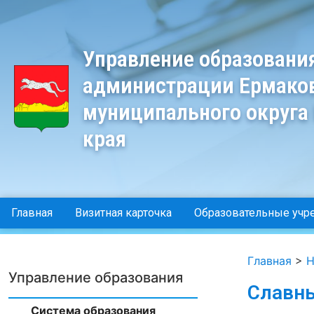
Управление образовани
администрации Ермако
муниципального округа
края
Главная
Визитная карточка
Образовательные учр
Главная
>
Н
Управление образования
Славн
Система образования