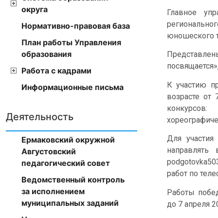
округа
Главное уп
региональног
Нормативно-правовая база
юношеского т
План работы Управления
образования
Представлен
посвящается»,
Работа с кадрами
К участию п
Информационные письма
возрасте от 
конкурсов:
Деятельность
хореографиче
Для участия
Ермаковский окружной
направлять 
Августовский
podgotovka50
педагогический совет
работ по теле
Ведомственный контроль
за исполнением
Работы побед
муниципальных заданий
до 7 апреля 2