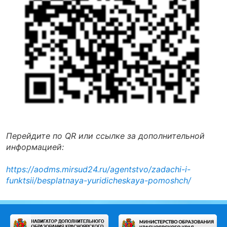
Перейдите по QR или ссылке за дополнительной
информацией:
https://aodms.mirsud24.ru/agentstvo/zadachi-i-
funktsii/besplatnaya-yuridicheskaya-pomoshch/