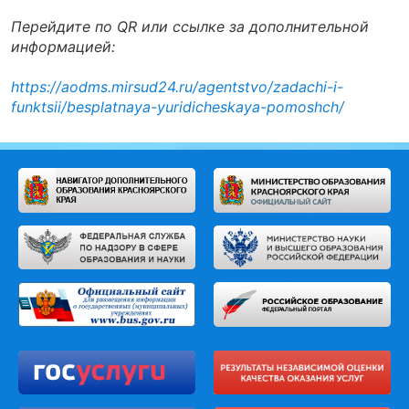
Перейдите по QR или ссылке за дополнительной
информацией:
https://aodms.mirsud24.ru/agentstvo/zadachi-i-
funktsii/besplatnaya-yuridicheskaya-pomoshch/