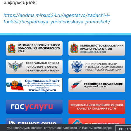
информацией:
https://aodms.mirsud24.ru/agentstvo/zadachi-i-
funktsii/besplatnaya-yuridicheskaya-pomoshch/
Мы используем cookies, которые сохраняются на Вашем компьютере
СОГЛАС