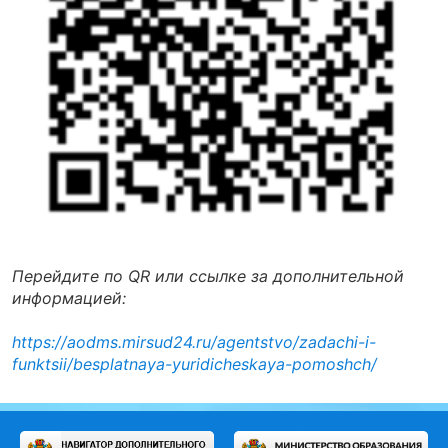
Перейдите по QR или ссылке за дополнительной
информацией:
https://aodms.mirsud24.ru/agentstvo/zadachi-i-
funktsii/besplatnaya-yuridicheskaya-pomoshch/