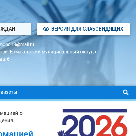
АЖДАН
ВЕРСИЯ ДЛЯ СЛАБОВИДЯЩИХ
mono18@mail.ru
рай, Ермаковский муниципальный округ, с.
а, 6
квизиты
рмацией о
щения
ормацией