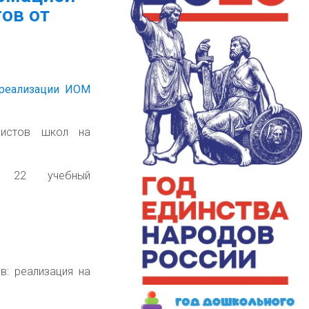
ов от
 реализации ИОМ
дистов школ на
 22 учебный
: реализация на