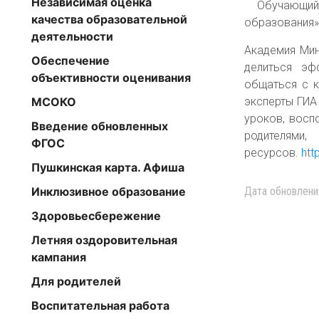
Независимая оценка
Обучающий 
качества образовательной
образования
деятельности
Академия Мин
Обеспечение
делиться эф
объективности оценивания
общаться с к
эксперты ГИА
МСОКО
уроков, восп
Введение обновленных
родителями
ФГОС
ресурсов.
htt
Пушкинская карта. Афиша
Инклюзивное образование
Дата обновлени
Здоровьесбережение
Летняя оздоровительная
кампания
Для родителей
Воспитательная работа