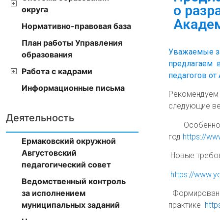
о разр
округа
Акаде
Нормативно-правовая база
План работы Управления
Уважаемые за
образования
предлагаем 
Работа с кадрами
педагогов от
Информационные письма
Рекомендуем
следующие ве
Деятельность
Особенно
год
https://
Ермаковский окружной
Августовский
Новые требов
педагогический совет
https://www.
Ведомственный контроль
за исполнением
Формировани
муниципальных заданий
практике
htt