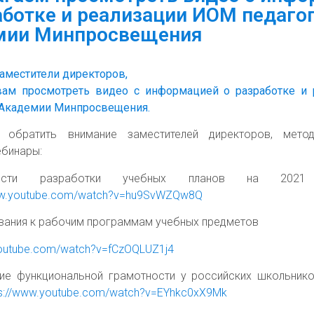
аботке и реализации ИОМ педагог
мии Минпросвещения
местители директоров,
вам просмотреть видео с информацией о разработке и
 Академии Минпросвещения.
 обратить внимание заместителей директоров, мето
бинары:
сти разработки учебных планов на 2021
www.youtube.com/watch?v=hu9SvWZQw8Q
ания к рабочим программам учебных предметов
youtube.com/watch?v=fCzOQLUZ1j4
е функциональной грамотности у российских школьников
ps://www.youtube.com/watch?v=EYhkc0xX9Mk