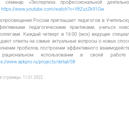
семинар «Экспертиза профессиональной деятельно
»
https://www.youtube.com/watch?v=Y8ZuzZk91Gw
спросвещения России приглашает педагогов в Учительс
фективными педагогическими практиками, учиться но
оллегами. Каждый четверг в 16:00 (мск) ведущие специа
 дают ответы на самые актуальные вопросы о новых спос
олнении пробелов, построении эффективного взаимодейств
, рациональном использовании в своей работе 
ps://www.apkpro.ru/projects/detail/58
я страницы: 11.01.2022