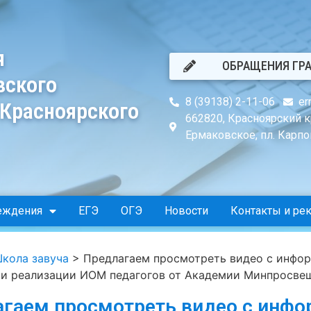
я
ОБРАЩЕНИЯ ГР
вского
8 (39138) 2-11-06
er
 Красноярского
662820, Красноярский к
Ермаковское, пл. Карпов
еждения
ЕГЭ
ОГЭ
Новости
Контакты и ре
кола завуча
>
Предлагаем просмотреть видео с инфо
 и реализации ИОМ педагогов от Академии Минпросве
гаем просмотреть видео с инф