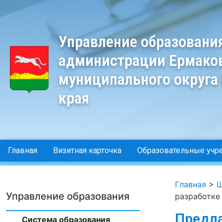
Управление образовани
администрации Ермако
муниципального округа
края
Главная
Визитная карточка
Образовательные учр
Главная
>
Ш
Управление образования
разработке
Предла
Система образования