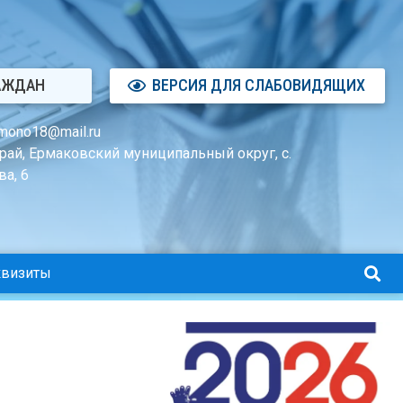
АЖДАН
ВЕРСИЯ ДЛЯ СЛАБОВИДЯЩИХ
mono18@mail.ru
рай, Ермаковский муниципальный округ, с.
а, 6
квизиты