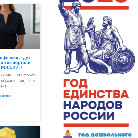
рофессий ждут
ов на портале
 РОССИИ»!
учение — это форма
образования, при
дент
остью »