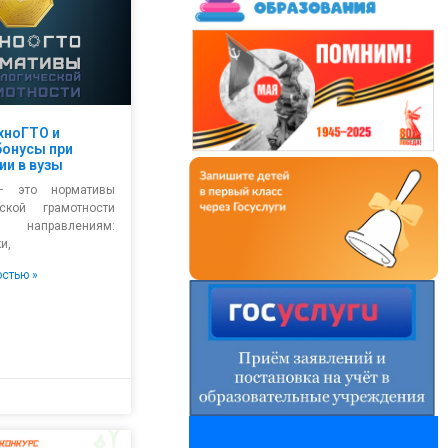
хноГТО и
бонусы при
ии в вузы
– это нормативы
ойдут Дни открытых дверей —
еской грамотности
ов!
направлениям:
за, вокруг —
и,
вые ответить на любые вопросы, а ещё —
и!
остью »