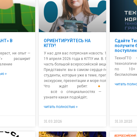
НТ» В
ОРИЕНТИРУЙТЕСЬ НА
Сдайте Те
КГПУ!
получите 
поступлен
зраст, ни опыт —
У нас для вас потрясная новость: 18–
ТехноГТО 
НТ» расширит
19 апреля 2026 года в КГПУ им. В. П. Астафьева пр
технологич
вление
часть большой всероссийской акции для абитуриент
по 10+ 
Представьте: вы в самом сердце педагогического ву
ью »
беспилотник
студенты, которые уже в теме, преподаватели, гото
экскурсии, презентации и море полезной информаци
читать полн
Что ждёт ребят:
всё о специальностях —
узнаете какая подойдёт;
читать полностью »
31.03.2026
31.10.2025