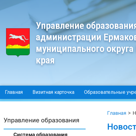
Управление образовани
администрации Ермако
муниципального округа
края
Главная
Визитная карточка
Образовательные учр
Главная
>
Н
Управление образования
Новост
Система образования