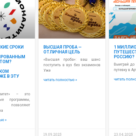
ТКИЕ СРОКИ
ВЫСШАЯ ПРОБА —
1 МИЛЛИО
ОТЛИЧНАЯ ЦЕЛЬ
ПУТЕШЕСТ
ИРОВАННЫМ
РОССИЮ?
«Высшая проба»: ваш шанс
ТОМ?
Выиграй до 
поступить в вуз без экзаменов
путевку в А
Уже
КОМ
ЖЕ В ЭТУ
читать полн
читать полностью »
алитет» – это
ные программы,
позволяют
за
ью »
19.09.2025
23.04.2025