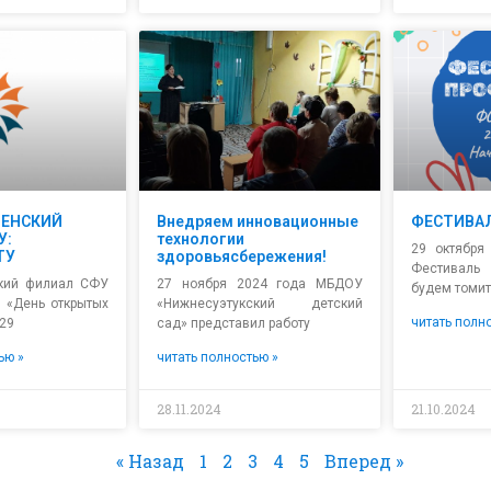
ЕНСКИЙ
Внедряем инновационные
ФЕСТИВА
У:
технологии
29 октября
ТУ
здоровьясбережения!
Фестивал
кий филиал СФУ
27 ноября 2024 года МБДОУ
будем томит
 «День открытых
«Нижнесуэтукский детский
читать полн
 29
сад» представил работу
ью »
читать полностью »
28.11.2024
21.10.2024
« Назад
1
2
3
4
5
Вперед »