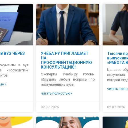
В ВУЗ ЧЕРЕЗ
УЧЁБА.РУ ПРИГЛАШАЕТ
Тысячи п
НА
выпускник
ПРОФОРИЕНТАЦИОННУЮ
«РАБОТА В
окументы в вуз
КОНСУЛЬТАЦИЮ!
Целевое об
з «Госуслуги»?
Эксперты Учебы.ру готовы
получения 
нтов
обсудить любые вопросы по
которой сту
ью »
поступлению в вузы
читать полн
читать полностью »
02.07.2026
02.07.2026