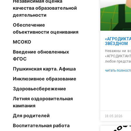
Независимая оценка
качества образовательной
деятельности
Обеспечение
объективности оценивания
«АГРОДИКТА
МСОКО
ЗВЁЗДНОМ
Введение обновленных
Неважны ни во
«АГРОДИКТА
ФГОС
любое предста
Пушкинская карта. Афиша
читать полност
Инклюзивное образование
Здоровьесбережение
Летняя оздоровительная
кампания
Для родителей
18.05.2026
Воспитательная работа