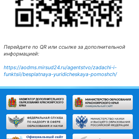
Перейдите по QR или ссылке за дополнительной
информацией:
https://aodms.mirsud24.ru/agentstvo/zadachi-i-
funktsii/besplatnaya-yuridicheskaya-pomoshch/