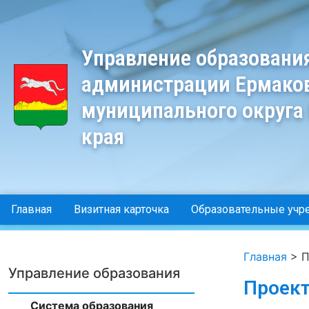
Управление образовани
администрации Ермако
муниципального округа
края
Главная
Визитная карточка
Образовательные учр
Главная
>
П
Управление образования
Проек
Система образования