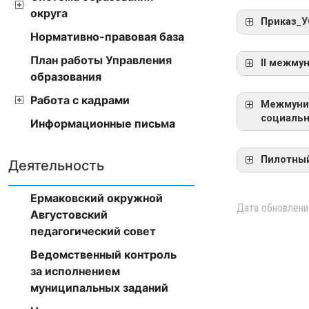
округа
Приказ_
Нормативно-правовая база
ВОО_п
ПРОЕК
План работы Управления
II межму
образования
Прика
Согла
Работа с кадрами
Межмуниц
МОНИТ
социаль
Информационные письма
СООТВ
ЗАДАН
Пилотный
Деятельность
Ермаковский окружной
«Фор
Дата обновлени
Августовский
педагогический совет
как о
Ведомственный контроль
за исполнением
муниципальных заданий