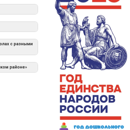
олах с разными
НА В
ХНИЧЕСКОГО
ЙОНА»
ском районе»
Способа
ках ФГОС»