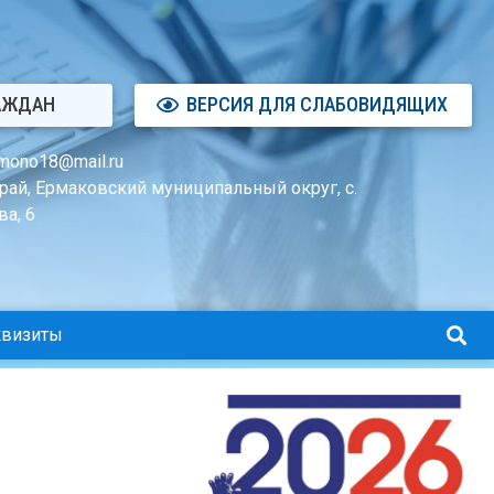
АЖДАН
ВЕРСИЯ ДЛЯ СЛАБОВИДЯЩИХ
mono18@mail.ru
рай, Ермаковский муниципальный округ, с.
а, 6
квизиты