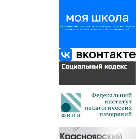
 практики по
15
еский
форум
разования (
по