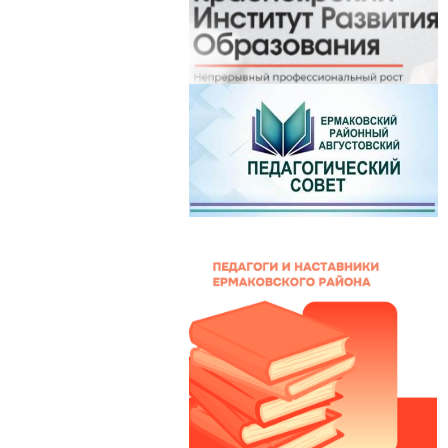
на Викторовна
чугачева Нина