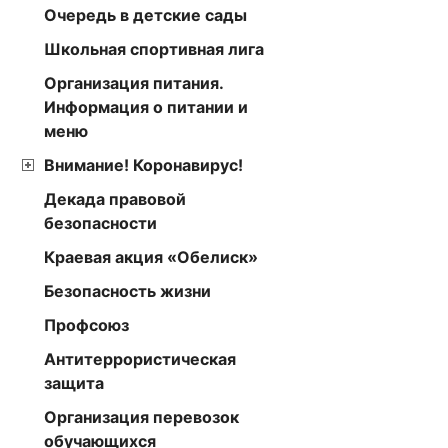
Очередь в детские сады
Школьная спортивная лига
6 районо
Организация питания.
формирова
Информация о питании и
меню
Внимание! Коронавирус!
декабря 2
Декада правовой
«Эффектив
безопасности
критерию 
Краевая акция «Обелиск»
Безопасность жизни
Профсоюз
Антитеррористическая
защита
Организация перевозок
обучающихся