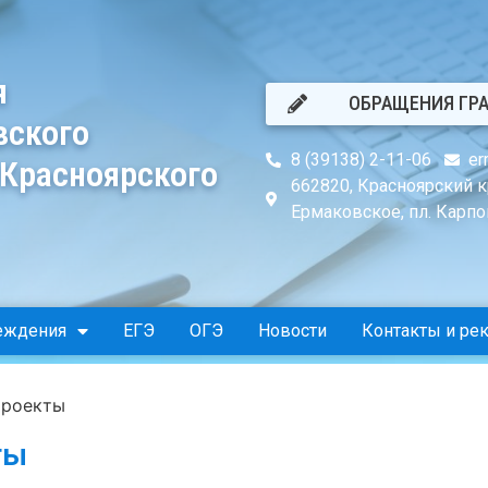
я
ОБРАЩЕНИЯ ГР
вского
8 (39138) 2-11-06
er
 Красноярского
662820, Красноярский к
Ермаковское, пл. Карпов
еждения
ЕГЭ
ОГЭ
Новости
Контакты и ре
роекты
ты