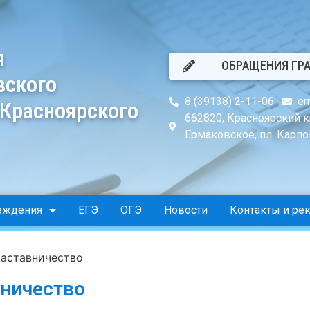
я
ОБРАЩЕНИЯ ГР
вского
8 (39138) 2-11-06
er
 Красноярского
662820, Красноярский к
Ермаковское, пл. Карпов
еждения
ЕГЭ
ОГЭ
Новости
Контакты и ре
аставничество
ничество