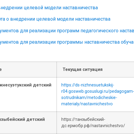
внедрении целевой модели наставничества
та о внедрении целевой модели наставничества
ментов для реализации программ педагогического настав
ментов для реализации программы наставничества обуч
е
Текущая ситуация
несуэтукский детский
https://ds-nizhnesuetukskij-
r04.gosweb.gosuslugi.ru/pedagogam-
sotrudnikam/metodicheskie-
materialy/nastavnichestvo
зыбейский детский
https://танзыбейский-
дс.ермобр.рф/nastavnichestvo/