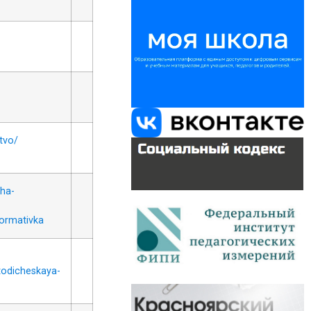
tvo/
sha-
ormativka
todicheskaya-