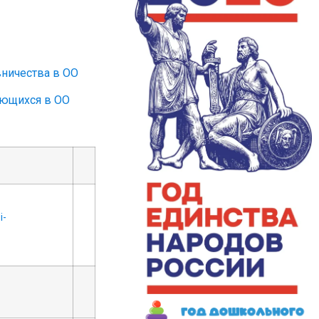
ничества в ОО
ающихся в ОО
i-