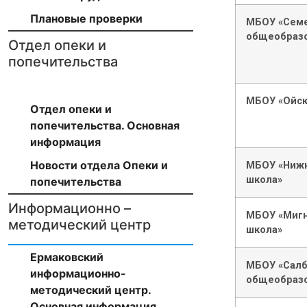
Плановые проверки
МБОУ «Семе
общеобразо
Отдел опеки и
попечительства
МБОУ «Ойск
Отдел опеки и
попечительства. Основная
информация
Новости отдела Опеки и
МБОУ «Нижн
школа»
попечительства
Информационно –
МБОУ «Мигн
методический центр
школа»
Ермаковский
МБОУ «Салб
информационно-
общеобразо
методический центр.
Основная информация