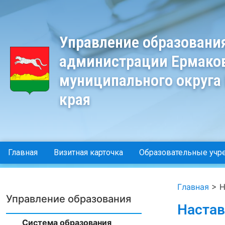
Управление образовани
администрации Ермако
муниципального округа
края
Главная
Визитная карточка
Образовательные учр
Главная
>
Н
Управление образования
Настав
Система образования