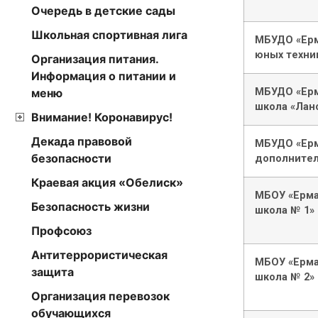
Очередь в детские сады
Школьная спортивная лига
МБУДО «Ерм
юных техни
Организация питания.
Информация о питании и
МБУДО «Ерм
меню
школа «Лан
Внимание! Коронавирус!
Декада правовой
МБУДО «Ерм
безопасности
дополнител
Краевая акция «Обелиск»
МБОУ «Ерма
Безопасность жизни
школа № 1»
Профсоюз
Антитеррористическая
МБОУ «Ерма
защита
школа № 2»
Организация перевозок
обучающихся