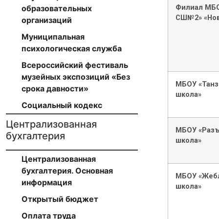
Филиал МБО
образовательных
СШ№2» «Но
организаций
Муниципальная
психологическая служба
Всероссийский фестиваль
музейных экспозиций «Без
МБОУ «Танз
срока давности»
школа»
Социальный кодекс
Централизованная
МБОУ «Разъ
бухгалтерия
школа»
Централизованная
бухгалтерия. Основная
МБОУ «Жебл
информация
школа»
Открытый бюджет
Оплата труда