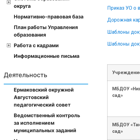
округа
Приказ УО о 
Нормативно-правовая база
Дорожная кар
План работы Управления
Шаблоны доку
образования
Шаблоны доку
Работа с кадрами
Информационные письма
Учреждени
Деятельность
МБДОУ «Ниж
Ермаковский окружной
сад»
Августовский
педагогический совет
Ведомственный контроль
за исполнением
МБДОУ «Тан
муниципальных заданий
сад»