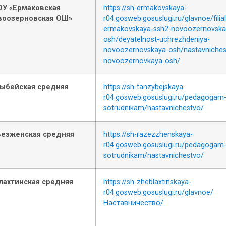
У «Ермаковская
https://sh-ermakovskaya-
воозерновская ОШ»
r04.gosweb.gosuslugi.ru/glavnoe/fili
ermakovskaya-ssh2-novoozernovska
osh/deyatelnost-uchrezhdeniya-
novoozernovskaya-osh/nastavniches
novoozernovkaya-osh/
ыбейская средняя
https://sh-tanzybejskaya-
r04.gosweb.gosuslugi.ru/pedagogam-
sotrudnikam/nastavnichestvo/
езженская средняя
https://sh-razezzhenskaya-
r04.gosweb.gosuslugi.ru/pedagogam-
sotrudnikam/nastavnichestvo/
ахтинская средняя
https://sh-zheblaxtinskaya-
r04.gosweb.gosuslugi.ru/glavnoe/
Наставничество/