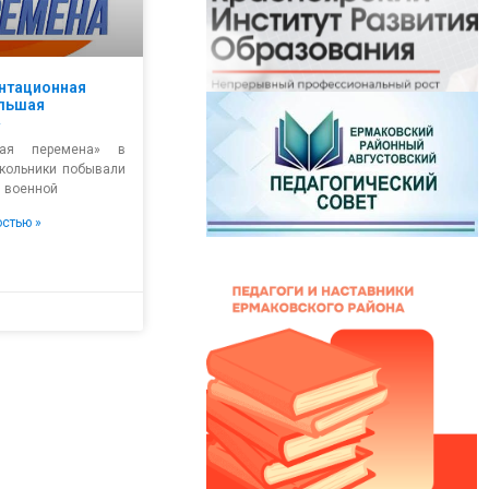
нтационная
ольшая
»
ая перемена» в
школьники побывали
 военной
остью »