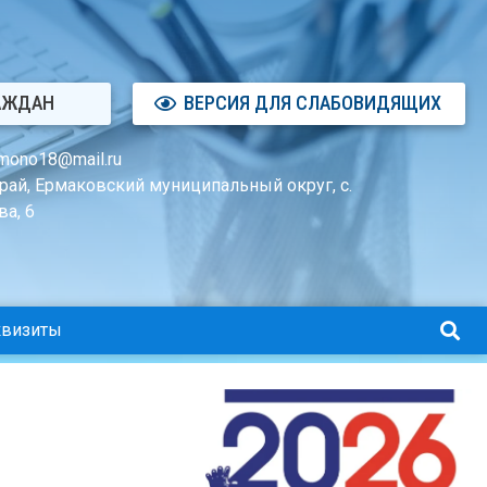
АЖДАН
ВЕРСИЯ ДЛЯ СЛАБОВИДЯЩИХ
mono18@mail.ru
рай, Ермаковский муниципальный округ, с.
а, 6
квизиты