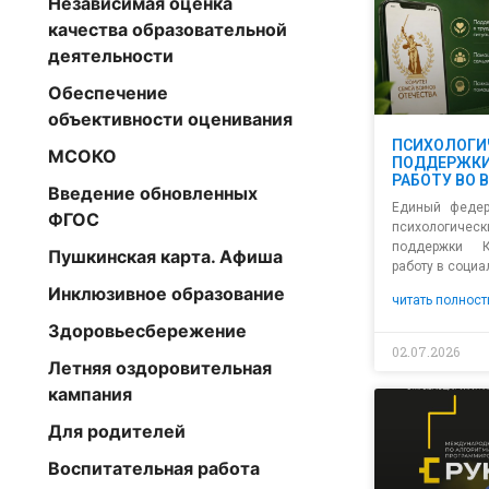
Независимая оценка
качества образовательной
деятельности
Обеспечение
объективности оценивания
ПСИХОЛОГИ
МСОКО
ПОДДЕРЖКИ
РАБОТУ ВО 
Введение обновленных
Единый федер
ФГОС
психолог
поддержки 
Пушкинская карта. Афиша
работу в социа
Инклюзивное образование
читать полност
Здоровьесбережение
02.07.2026
Летняя оздоровительная
кампания
Для родителей
Воспитательная работа