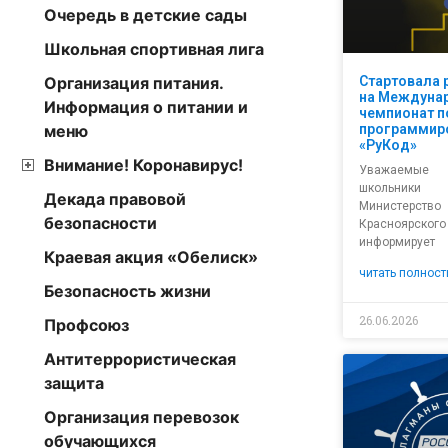
Очередь в детские сады
Школьная спортивная лига
Организация питания.
Стартовала 
на Междуна
Информация о питании и
чемпионат п
меню
программир
«РуКод»
Внимание! Коронавирус!
Уважаемы
школьники
Декада правовой
Министерств
безопасности
Краснояр
информирует
Краевая акция «Обелиск»
читать полност
Безопасность жизни
26.06.2026
Профсоюз
Антитеррористическая
защита
Организация перевозок
обучающихся