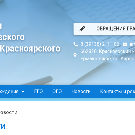
я
ОБРАЩЕНИЯ ГР
вского
8 (39138) 2-11-06
er
 Красноярского
662820, Красноярский к
Ермаковское, пл. Карпов
еждения
ЕГЭ
ОГЭ
Новости
Контакты и ре
овости
ти