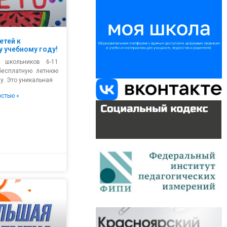
етей к
 учебному году!
 школьников 6-11
бесплатную летнюю
у. Это уникальная
остью »