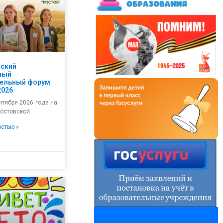
йский
ный
тельный форум
2026
нтября 2026 года на
Ростовской
остью »