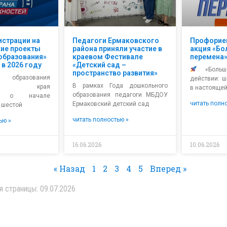
истрации на
Педагоги Ермаковского
Профорие
ие проекты
района приняли участие в
акция «Б
образования»
краевом Фестивале
перемена
 в 2026 году
«Детский сад –
«Больш
пространство развития»
о образования
действии: 
В рамках Года дошкольного
ского края
в настоящей
образования педагоги МБДОУ
ет о начале
читать полн
Ермаковский детский сад
 шестой
читать полностью »
ью »
16.06.2026
10.06.2026
« Назад
1
2
3
4
5
Вперед »
я страницы: 09.07.2026