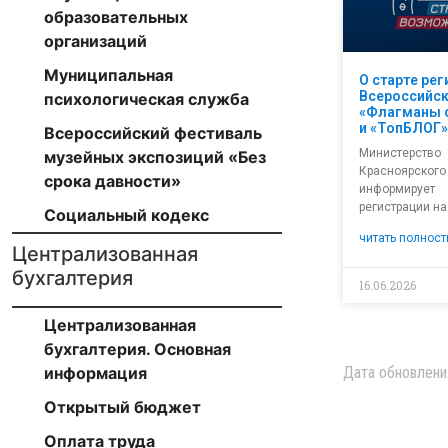
образовательных
организаций
Муниципальная
О старте рег
Всероссийск
психологическая служба
«Флагманы 
и «ТопБЛОГ»
Всероссийский фестиваль
Министерств
музейных экспозиций «Без
Краснояр
срока давности»
информиру
регистрации на
Социальный кодекс
читать полност
Централизованная
бухгалтерия
16.06.2026
Централизованная
бухгалтерия. Основная
Дата обновлени
информация
Открытый бюджет
Оплата труда