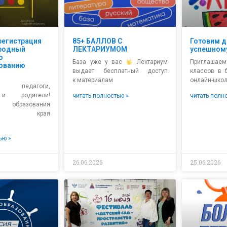
регистрация
85+ БАЛЛОВ С
Готовим д
родный
ЛЕКТАРИУМОМ
успешному
о
База уже у вас
Лектариум
Приглашаем
ованию
выдает бесплатный доступ
классов в 
к материалам
онлайн-школ
е педагоги,
 и родители!
читать полностью »
читать полн
о образования
ского края
ью »
26.06.2026
25.06.2026