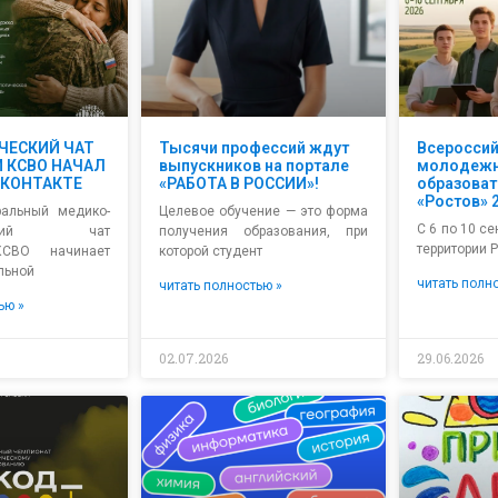
ЧЕСКИЙ ЧАТ
Тысячи профессий ждут
Всеросси
 КСВО НАЧАЛ
выпускников на портале
молодеж
ВКОНТАКТЕ
«РАБОТА В РОССИИ»!
образова
«Ростов» 
альный медико-
Целевое обучение — это форма
С 6 по 10 се
ический чат
получения образования, при
территории 
КСВО начинает
которой студент
льной
читать полн
читать полностью »
ью »
02.07.2026
29.06.2026