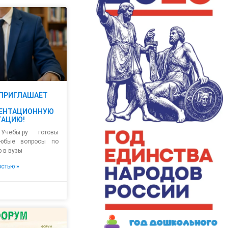
 ПРИГЛАШАЕТ
ЕНТАЦИОННУЮ
ТАЦИЮ!
Учебы.ру готовы
любые вопросы по
 в вузы
остью »