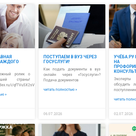
АВНАЯ
ПОСТУПАЕМ В ВУЗ ЧЕРЕЗ
УЧЁБА.РУ
КАЖДОГО
ГОСУСЛУГИ!
НА
ПРОФОРИ
Как подать документы в вуз
КОНСУЛЬ
нежный ролик о
онлайн через «Госуслуги»?
Эксперты 
шей страны!
Подача документов
обсудить 
ndex.ru/i/qfTVu5X2sVs9rA
читать полностью »
поступлению
ью »
читать полн
06.07.2026
02.07.2026