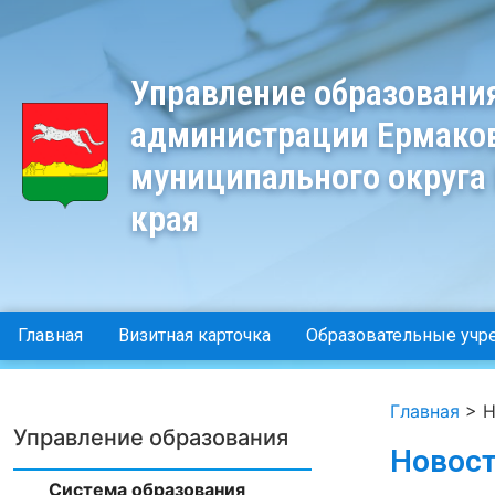
Управление образовани
администрации Ермако
муниципального округа
края
Главная
Визитная карточка
Образовательные учр
Главная
>
Н
Управление образования
Новос
Система образования