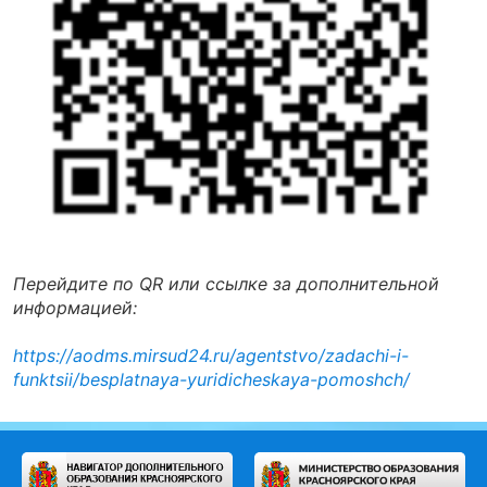
Перейдите по QR или ссылке за дополнительной
информацией:
https://aodms.mirsud24.ru/agentstvo/zadachi-i-
funktsii/besplatnaya-yuridicheskaya-pomoshch/