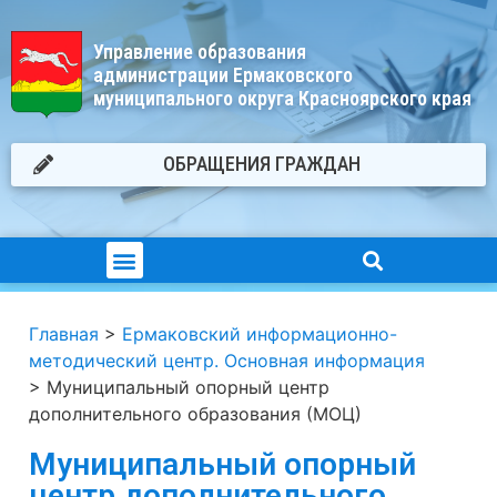
Управление образования
администрации Ермаковского
муниципального округа Красноярского края
ОБРАЩЕНИЯ ГРАЖДАН
Главная
>
Ермаковский информационно-
методический центр. Основная информация
>
Муниципальный опорный центр
дополнительного образования (МОЦ)
Муниципальный опорный
центр дополнительного