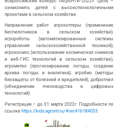
Всероссийский конкурс «АгроНТИ-2022». Цель –
ознакомить детей с высокотехнологичными
проектами в сельском хозяйстве.
Направления работ: агрокоптеры (применение
беспилотников в сельском хозяйстве);
агророботы (автоматизированные системы
управления сельскохозяйственной техникой);
агрокосмос (использование космических снимков
и веб-ГИС технологий в сельском хозяйстве);
агрометео (прогнозирование погоды, создание
архива погоды и аналитика); агробио (методы
биозащиты от болезней и вредителей); добропчёл
(объединение пчеловодства и цифровых
технологий).
Регистрация – до 31 марта 2022г. Подробности по
ссылке
https://kids.agronti.ru/#rec416184053
.