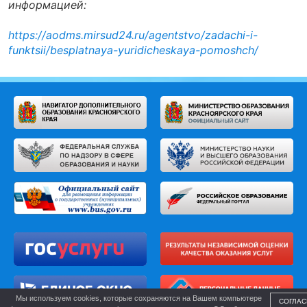
информацией:
https://aodms.mirsud24.ru/agentstvo/zadachi-i-
funktsii/besplatnaya-yuridicheskaya-pomoshch/
Мы используем cookies, которые сохраняются на Вашем компьютере
СОГЛАС