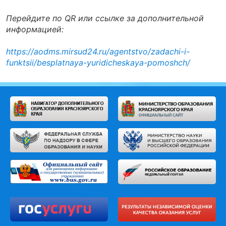
Перейдите по QR или ссылке за дополнительной
информацией:
https://aodms.mirsud24.ru/agentstvo/zadachi-i-
funktsii/besplatnaya-yuridicheskaya-pomoshch/