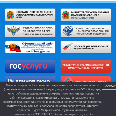
Мы используем cookies, которые сохраняются на Вашем компьютере
СОГЛАС
(сведения о местоположении; ip-адрес; тип, язык, версия ОС и браузера;
тип устройства и разрешение его экрана; источник, откуда пришел на
сайт пользователь; какие страницы открывает и на какие кнопки
нажимает пользователь; эта же информация используется для обработки
статистических данных использования сайта посредством интернет-
сервисов Яндекс.Метрика и/или Спутник/аналитика).
Нажимая кнопку "СОГЛАСЕН", Вы подтверждаете то, что Вы