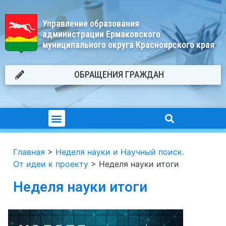
Управление образования
администрации Ермаковского
муниципального округа Красноярского края
ОБРАЩЕНИЯ ГРАЖДАН
Главная
>
Неделя науки и Научный поиск.
От идеи к проекту
>
Неделя науки итоги
Неделя науки итоги