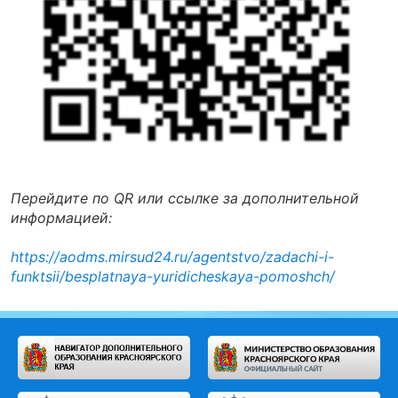
Перейдите по QR или ссылке за дополнительной
информацией:
https://aodms.mirsud24.ru/agentstvo/zadachi-i-
funktsii/besplatnaya-yuridicheskaya-pomoshch/