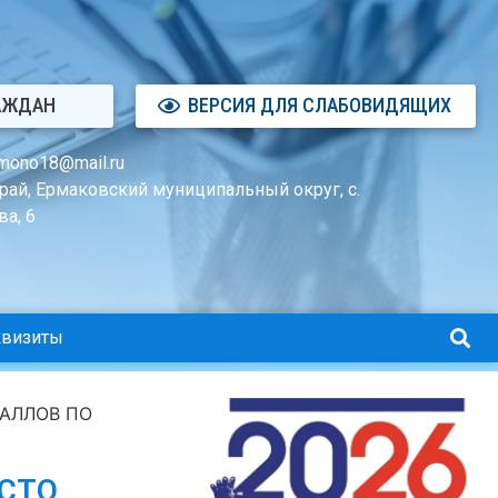
АЖДАН
ВЕРСИЯ ДЛЯ СЛАБОВИДЯЩИХ
mono18@mail.ru
рай, Ермаковский муниципальный округ, с.
а, 6
квизиты
БАЛЛОВ ПО
СТО