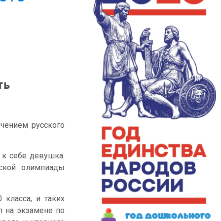
ь 
учением русского
 к себе девушка.
ской олимпиады
 класса, и таких
л на экзамене по