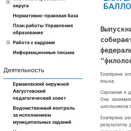
БАЛЛО
округа
Нормативно-правовая база
План работы Управления
Выпускн
образования
собирае
Работа с кадрами
федерал
Информационные письма
"филоло
Деятельность
Екатерина хо
языка.
Ермаковский окружной
Августовский
Скромная и д
педагогический совет
Она занимал
школьников п
Ведомственный контроль
за исполнением
Екатерина ре
муниципальных заданий
результатов 