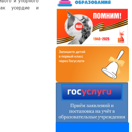
ивого и упорного
как усердие и