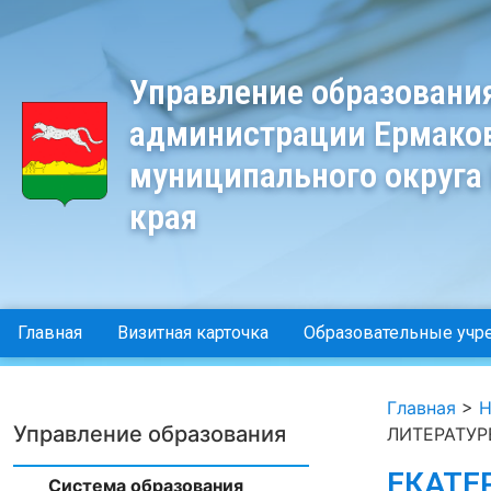
Управление образовани
администрации Ермако
муниципального округа
края
Главная
Визитная карточка
Образовательные учр
Главная
>
Н
Управление образования
ЛИТЕРАТУР
ЕКАТЕ
Система образования