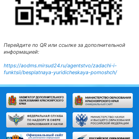
Перейдите по QR или ссылке за дополнительной
информацией:
https://aodms.mirsud24.ru/agentstvo/zadachi-i-
funktsii/besplatnaya-yuridicheskaya-pomoshch/