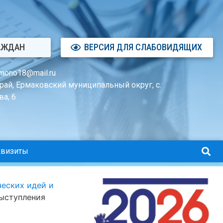
АЖДАН
ВЕРСИЯ ДЛЯ СЛАБОВИДЯЩИХ
mono18@mail.ru
рай, Ермаковский муниципальный округ, с.
а, 6
квизиты
еских идей и
выступления