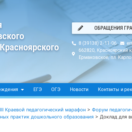
я
ОБРАЩЕНИЯ ГР
вского
8 (39138) 2-11-06
er
 Красноярского
662820, Красноярский к
Ермаковское, пл. Карпов
еждения
ЕГЭ
ОГЭ
Новости
Контакты и ре
III Краевой педагогический марафон
>
Форум педагогич
ных практик дошкольного образования
>
Доклад для 