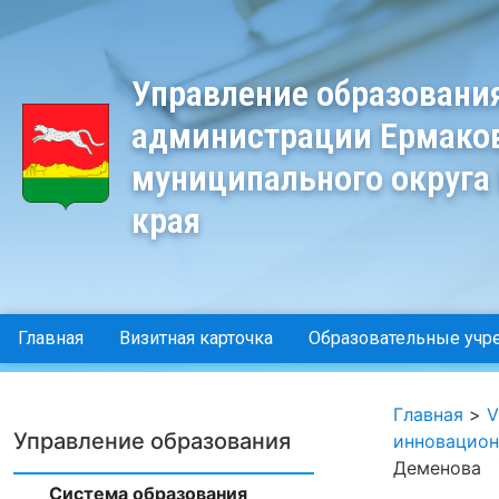
Управление образовани
администрации Ермако
муниципального округа
края
Главная
Визитная карточка
Образовательные учр
Главная
>
V
Управление образования
инновацион
Деменова
Система образования