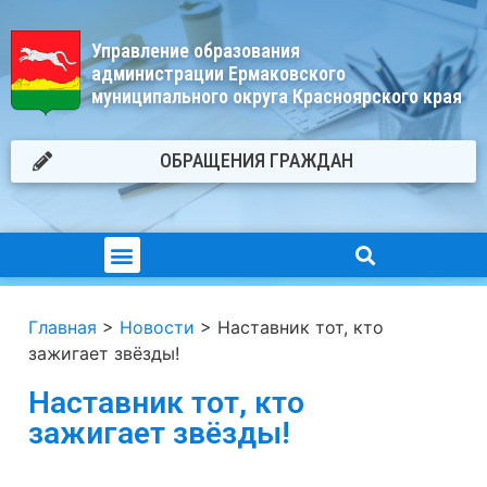
Управление образования
администрации Ермаковского
муниципального округа Красноярского края
ОБРАЩЕНИЯ ГРАЖДАН
Главная
>
Новости
>
Наставник тот, кто
зажигает звёзды!
Наставник тот, кто
зажигает звёзды!