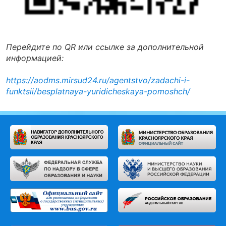
Перейдите по QR или ссылке за дополнительной
информацией:
https://aodms.mirsud24.ru/agentstvo/zadachi-i-
funktsii/besplatnaya-yuridicheskaya-pomoshch/