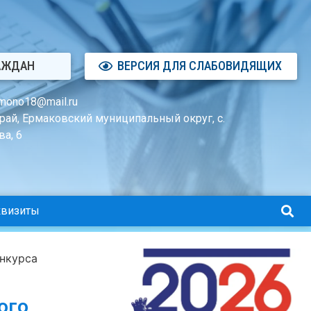
АЖДАН
ВЕРСИЯ ДЛЯ СЛАБОВИДЯЩИХ
mono18@mail.ru
рай, Ермаковский муниципальный округ, с.
а, 6
квизиты
нкурса
ого