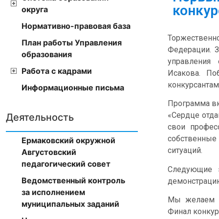
конкур
округа
Нормативно-правовая база
Торжественн
План работы Управления
Федерации. З
образования
управления 
Работа с кадрами
Исакова. По
конкурсантам
Информационные письма
Программа вк
«Сердце отда
Деятельность
свои профес
собственные
Ермаковский окружной
ситуаций.
Августовский
педагогический совет
Следующие э
Ведомственный контроль
демонстрацию
за исполнением
Мы желаем в
муниципальных заданий
Финал конкур