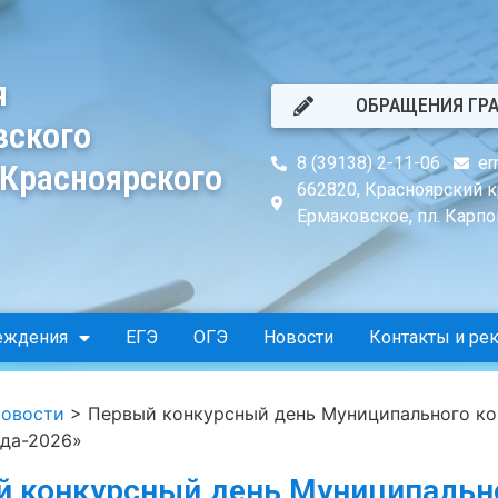
я
ОБРАЩЕНИЯ ГР
вского
8 (39138) 2-11-06
er
 Красноярского
662820, Красноярский к
Ермаковское, пл. Карпов
еждения
ЕГЭ
ОГЭ
Новости
Контакты и ре
овости
>
Первый конкурсный день Муниципального ко
ода-2026»
 конкурсный день Муниципальн