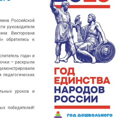
имна Российской
сти руководителя
ина Викторовна
5» обратились к
питатель года» и
точки — раскрыли
демонстрировали
 педагогических
льных уроков и
ых победителей!