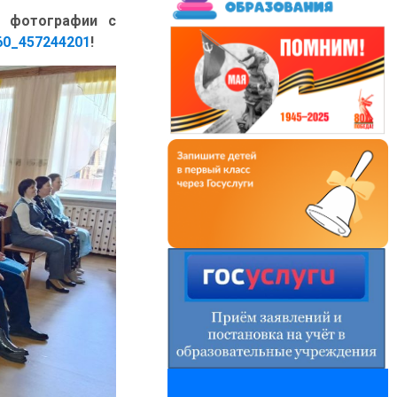
в фотографии с
060_457244201
!