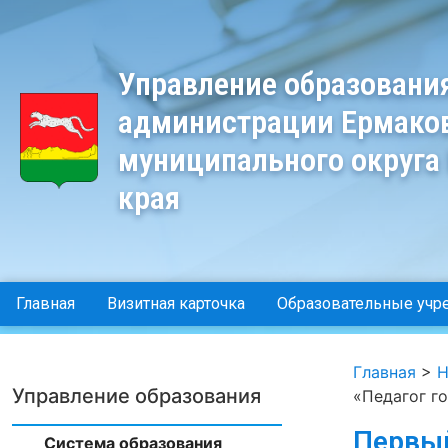
Управление образовани
администрации Ермако
муниципального округа
края
Главная
Визитная карточка
Образовательные учр
Главная
>
Н
Управление образования
«Педагог г
Первый
Система образования