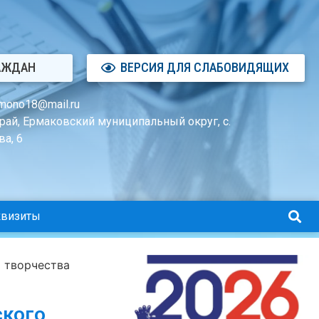
АЖДАН
ВЕРСИЯ ДЛЯ СЛАБОВИДЯЩИХ
mono18@mail.ru
рай, Ермаковский муниципальный округ, с.
а, 6
квизиты
 творчества
ского