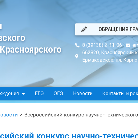
я
ОБРАЩЕНИЯ ГР
вского
8 (39138) 2-11-06
er
 Красноярского
662820, Красноярский к
Ермаковское, пл. Карпов
еждения
ЕГЭ
ОГЭ
Новости
Контакты и ре
овости
>
Всероссийский конкурс научно-технического
сийский конкурс научно-техниче