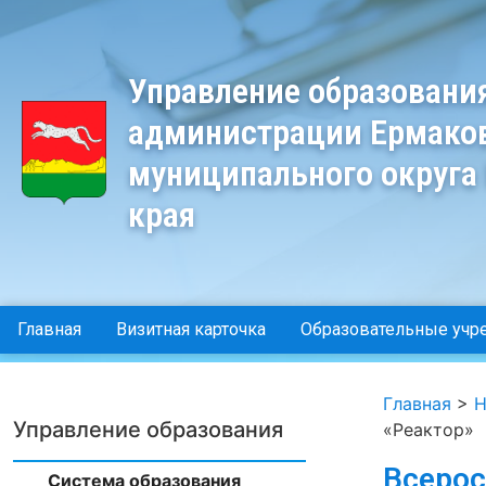
Управление образовани
администрации Ермако
муниципального округа
края
Главная
Визитная карточка
Образовательные учр
Главная
>
Н
Управление образования
«Реактор»
Всерос
Система образования