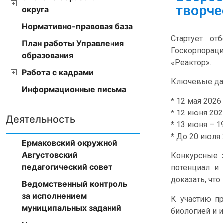
творче
округа
Нормативно-правовая база
Стартует от
План работы Управления
Госкорпорац
образования
«Реактор».
Работа с кадрами
Ключевые дат
Информационные письма
* 12 мая 2026 
* 12 июня 202
Деятельность
* 13 июня – 1
* До 20 июля 
Ермаковский окружной
Августовский
Конкурсные з
педагогический совет
потенциал и
доказать, чт
Ведомственный контроль
за исполнением
К участию п
муниципальных заданий
биологией и