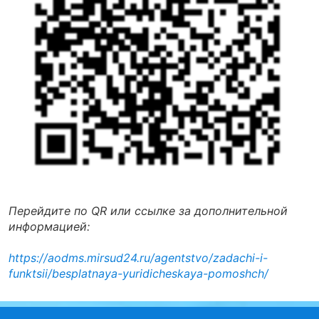
Перейдите по QR или ссылке за дополнительной
информацией:
https://aodms.mirsud24.ru/agentstvo/zadachi-i-
funktsii/besplatnaya-yuridicheskaya-pomoshch/