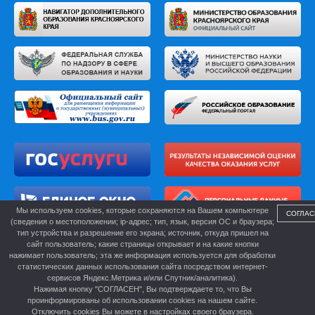
Мы используем cookies, которые сохраняются на Вашем компьютере
СОГЛАС
(сведения о местоположении; ip-адрес; тип, язык, версия ОС и браузера;
тип устройства и разрешение его экрана; источник, откуда пришел на
сайт пользователь; какие страницы открывает и на какие кнопки
нажимает пользователь; эта же информация используется для обработки
статистических данных использования сайта посредством интернет-
сервисов Яндекс.Метрика и/или Спутник/аналитика).
Нажимая кнопку "СОГЛАСЕН", Вы подтверждаете то, что Вы
проинформированы об использовании cookies на нашем сайте.
Отключить cookies Вы можете в настройках своего браузера.