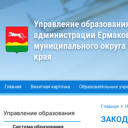
Управление образовани
администрации Ермако
муниципального округа
края
Главная
Визитная карточка
Образовательные учр
Главная
>
Н
Управление образования
ЗАКОД
Система образования