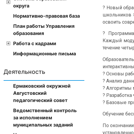
округа
? Новый обра
школьников 
Нормативно-правовая база
освоить совр
План работы Управления
образования
? Программа
Каждый модул
Работа с кадрами
течение четыр
Информационные письма
Образовате
интерактивны
Деятельность
? Основы раб
? Анализ данн
Ермаковский окружной
? Алгоритмы 
Августовский
? Разработка 
педагогический совет
? Базовые пр
Ведомственный контроль
Обучение бес
за исполнением
муниципальных заданий
По окончании
установленно