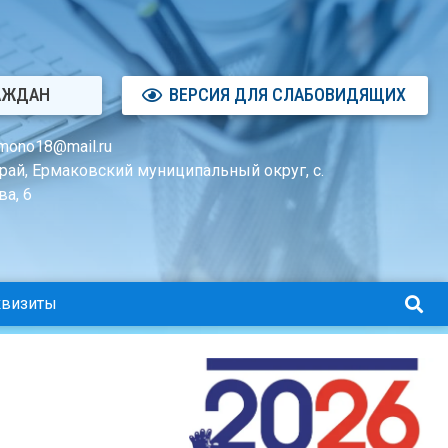
АЖДАН
ВЕРСИЯ ДЛЯ СЛАБОВИДЯЩИХ
mono18@mail.ru
рай, Ермаковский муниципальный округ, с.
а, 6
квизиты