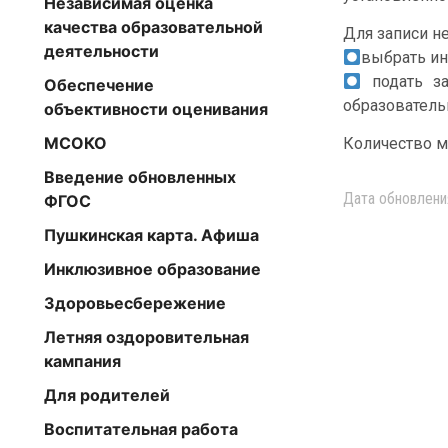
Независимая оценка
качества образовательной
Для записи н
деятельности
выбрать ин
подать за
Обеспечение
образователь
объективности оценивания
МСОКО
Количество ме
Введение обновленных
Дата обновлени
ФГОС
Пушкинская карта. Афиша
Инклюзивное образование
Здоровьесбережение
Летняя оздоровительная
кампания
Для родителей
Воспитательная работа