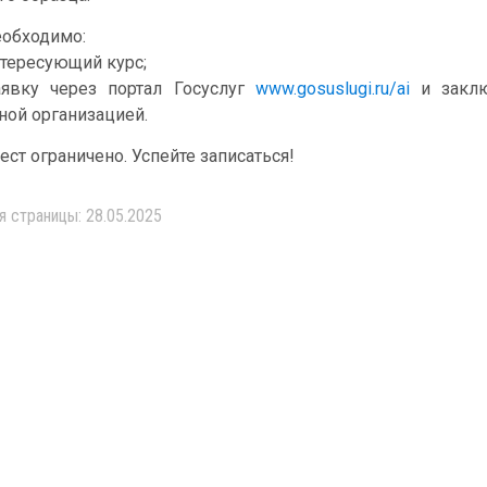
еобходимо:
тересующий курс;
явку через портал Госуслуг
www.gosuslugi.ru/ai
и заклю
ной организацией.
ст ограничено. Успейте записаться!
я страницы: 28.05.2025