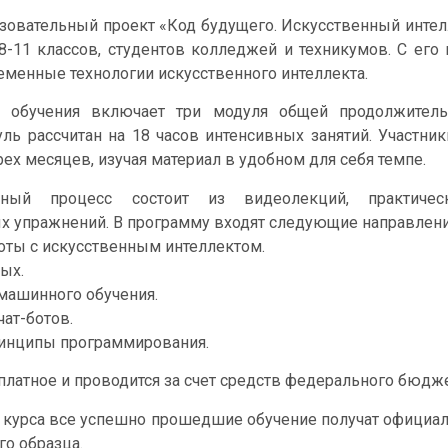
зовательный проект «Код будущего. Искусственный интел
8-11 классов, студентов колледжей и техникумов. С ег
еменные технологии искусственного интеллекта.
 обучения включает три модуля общей продолжитель
ь рассчитан на 18 часов интенсивных занятий. Участник
ех месяцев, изучая материал в удобном для себя темпе.
льный процесс состоит из видеолекций, практиче
х упражнений. В программу входят следующие направлени
оты с искусственным интеллектом.
ых.
машинного обучения.
чат-ботов.
инципы программирования.
платное и проводится за счет средств федерального бюдже
 курса все успешно прошедшие обучение получат официа
го образца.