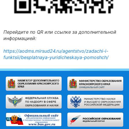
Перейдите по QR или ссылке за дополнительной
информацией:
https://aodms.mirsud24.ru/agentstvo/zadachi-i-
funktsii/besplatnaya-yuridicheskaya-pomoshch/