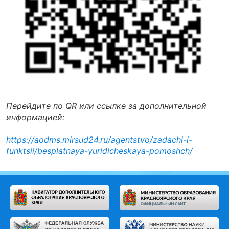
Перейдите по QR или ссылке за дополнительной
информацией:
https://aodms.mirsud24.ru/agentstvo/zadachi-i-
funktsii/besplatnaya-yuridicheskaya-pomoshch/