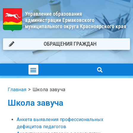
Управление образования
администрации Ермаковского
муниципального округа Красноярского края
ОБРАЩЕНИЯ ГРАЖДАН
Главная
>
Школа завуча
Школа завуча
Анкета выявления профессиональных
дефицитов педагогов