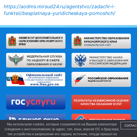
https://aodms.mirsud24.ru/agentstvo/zadachi-i-
funktsii/besplatnaya-yuridicheskaya-pomoshch/
Мы используем cookies, которые сохраняются на Вашем компьютере
СОГЛАС
(сведения о местоположении; ip-адрес; тип, язык, версия ОС и браузера;
тип устройства и разрешение его экрана; источник, откуда пришел на