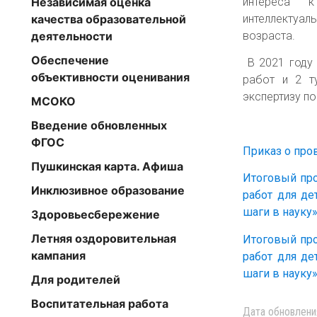
интереса к 
Независимая оценка
интеллектуа
качества образовательной
возраста.
деятельности
Обеспечение
В 2021 году 
объективности оценивания
работ и 2 т
экспертизу п
МСОКО
Введение обновленных
ФГОС
Приказ о про
Пушкинская карта. Афиша
Итоговый про
Инклюзивное образование
работ для де
шаги в науку
Здоровьесбережение
Летняя оздоровительная
Итоговый про
кампания
работ для де
шаги в науку
Для родителей
Воспитательная работа
Дата обновлени