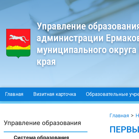
Управление образовани
администрации Ермако
муниципального округа
края
Главная
Визитная карточка
Образовательные учр
Главная
>
Н
Управление образования
ПЕРВЫ
Система образования