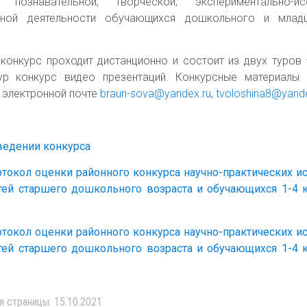
познавательной, творческой, экспериментально-исс
льной деятельности обучающихся дошкольного и мла
конкурс проходит дистанционно и состоит из двух туров 
ур конкурс видео презентаций. Конкурсные материалы 
о электронной почте
braun-sova@yandex.ru
,
tvoloshina8@yande
ведении конкурса
токол оценки районного конкурса научно-практических и
тей старшего дошкольного возраста и обучающихся 1-4
»
токол оценки районного конкурса научно-практических и
тей старшего дошкольного возраста и обучающихся 1-4
»
я страницы: 15.10.2021