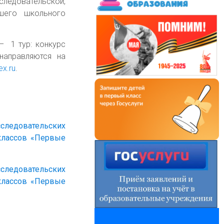
ледовательской,
дшего школьного
– 1 тур: конкурс
направляются на
x.ru
.
сследовательских
 классов «Первые
сследовательских
 классов «Первые