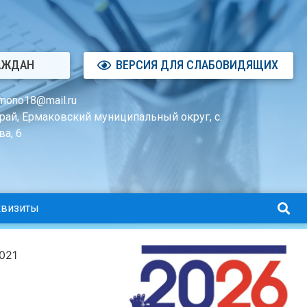
АЖДАН
ВЕРСИЯ ДЛЯ СЛАБОВИДЯЩИХ
mono18@mail.ru
рай, Ермаковский муниципальный округ, с.
а, 6
квизиты
021