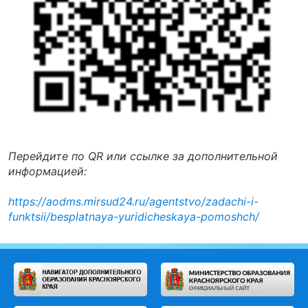
Перейдите по QR или ссылке за дополнительной
информацией:
https://aodms.mirsud24.ru/agentstvo/zadachi-i-
funktsii/besplatnaya-yuridicheskaya-pomoshch/