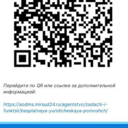
Перейдите по QR или ссылке за дополнительной
информацией:
https://aodms.mirsud24.ru/agentstvo/zadachi-i-
funktsii/besplatnaya-yuridicheskaya-pomoshch/